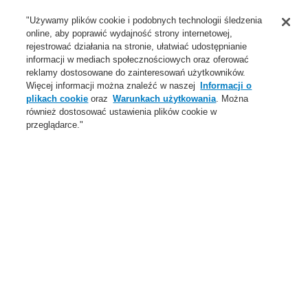
Wsparcie
"Używamy plików cookie i podobnych technologii śledzenia
online, aby poprawić wydajność strony internetowej,
O Nas
rejestrować działania na stronie, ułatwiać udostępnianie
informacji w mediach społecznościowych oraz oferować
Login
Zarejestruj się
Login Help
Aktualności
reklamy dostosowane do zainteresowań użytkowników.
Więcej informacji można znaleźć w naszej
Informacji o
Skontaktuj się z nami
Globalnie
Skontaktuj się z nami
plikach cookie
oraz
Warunkach użytkowania
. Można
również dostosować ustawienia plików cookie w
Menu
przeglądarce."
Search
Home
Oferta
Dźwiękowe Systemy Ostrzegawcze
Produkty
Głośniki Standardowe
Oferta
Przegląd
Systemy Sygnalizacji Pożarowej