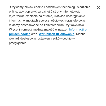
Wsparcie
"Używamy plików cookie i podobnych technologii śledzenia
online, aby poprawić wydajność strony internetowej,
O Nas
rejestrować działania na stronie, ułatwiać udostępnianie
informacji w mediach społecznościowych oraz oferować
Login
Zarejestruj się
Login Help
Aktualności
reklamy dostosowane do zainteresowań użytkowników.
Więcej informacji można znaleźć w naszej
Informacji o
Skontaktuj się z nami
Globalnie
Skontaktuj się z nami
plikach cookie
oraz
Warunkach użytkowania
. Można
również dostosować ustawienia plików cookie w
Menu
przeglądarce."
Search
Home
Oferta
Dźwiękowe Systemy Ostrzegawcze
Produkty
Głośniki EN 54 24
Głośniki narożne
Oferta
Przegląd
Systemy Sygnalizacji Pożarowej