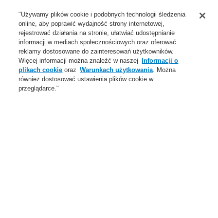
Wsparcie
"Używamy plików cookie i podobnych technologii śledzenia
online, aby poprawić wydajność strony internetowej,
O Nas
rejestrować działania na stronie, ułatwiać udostępnianie
informacji w mediach społecznościowych oraz oferować
Login
Zarejestruj się
Login Help
Aktualności
reklamy dostosowane do zainteresowań użytkowników.
Więcej informacji można znaleźć w naszej
Informacji o
Skontaktuj się z nami
Globalnie
Skontaktuj się z nami
plikach cookie
oraz
Warunkach użytkowania
. Można
również dostosować ustawienia plików cookie w
Menu
przeglądarce."
Search
Home
Oferta
Systemy wizualizacji, integracji i zarządzania
bezpieczeństwem
Produkty
WINMAGplus
Licencje dodatkowe
Oferta
Przegląd