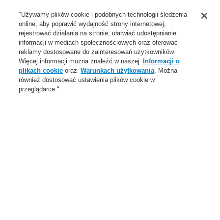
Wsparcie
"Używamy plików cookie i podobnych technologii śledzenia
online, aby poprawić wydajność strony internetowej,
O Nas
rejestrować działania na stronie, ułatwiać udostępnianie
informacji w mediach społecznościowych oraz oferować
Login
Zarejestruj się
Login Help
Aktualności
reklamy dostosowane do zainteresowań użytkowników.
Więcej informacji można znaleźć w naszej
Informacji o
Skontaktuj się z nami
Globalnie
Skontaktuj się z nami
plikach cookie
oraz
Warunkach użytkowania
. Można
również dostosować ustawienia plików cookie w
Menu
przeglądarce."
Search
Home
Nie pamiętam nazwy użytkownika
Nie pamiętam
identyfikatora
użytkownika
Proszę wpisać e-mail, aby otrzymać informację o dalszych
krokach odzyskania nazwy użytkownika.