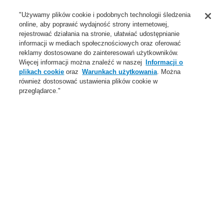
Wsparcie
"Używamy plików cookie i podobnych technologii śledzenia
online, aby poprawić wydajność strony internetowej,
O Nas
rejestrować działania na stronie, ułatwiać udostępnianie
informacji w mediach społecznościowych oraz oferować
Login
Zarejestruj się
Login Help
Aktualności
reklamy dostosowane do zainteresowań użytkowników.
Więcej informacji można znaleźć w naszej
Informacji o
Skontaktuj się z nami
Globalnie
Skontaktuj się z nami
plikach cookie
oraz
Warunkach użytkowania
. Można
również dostosować ustawienia plików cookie w
Menu
przeglądarce."
Search
Home
Wsparcie
Pliki do pobrania
Systemy Zarzdząnia
Honeywell
Dokumentacja techniczna
Wsparcie
catalyst Partner Program
Szkolenia